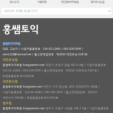
회사소개
이용약관
개인정보처리방침
찾아오시는길
홍쌤토익어학원
대표: 고순이 / 사업자등록번호 : 314-92-12491 / 042-826-0545 /
cem1118@hanmail.net / 통신판매업번호 : 제2010-대전유성-0187호
대전유성점
홍쌤토익어학원 hongssemm.com
대전시 유성구 궁동 482-4 4층 / 사업자등록번호 :
314-92-12491 / 042-826-0545 / 통신판매업번호 : 제2010-대전유성-0187호 /
학원등록번호:제서3021호
대전둔산점
홍쌤토익어학원 hongssem.com
대전시 서구 둔산동 1453 대덕프라자 306호 /
사업자등록번호 : 314-86-41883 / 042-483-0545 / 통신판매업번호 : 제2012-
대전서구-0639호 / 학원등록번호:제서3353호
청주점
홍쌤토익어학원 hongssamm.com
청주시 서원구 사창동 148-3 5층 / 사업자등록번호 :