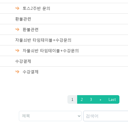
토스2주반 문의
환불관련
환불관련
자물쇠반 타임테이블+수강문의
자물쇠반 타임테이블+수강문의
수강결제
수강결제
1
2
3
»
Last