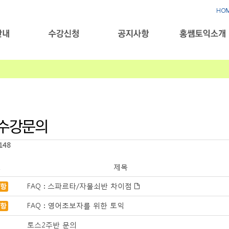
HO
148
호
제목
FAQ : 스파르타/자물쇠반 차이점
항
FAQ : 영어초보자를 위한 토익
항
토스2주반 문의