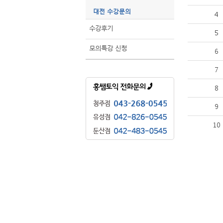
대전 수강문의
4
수강후기
5
모의특강 신청
6
7
8
9
10